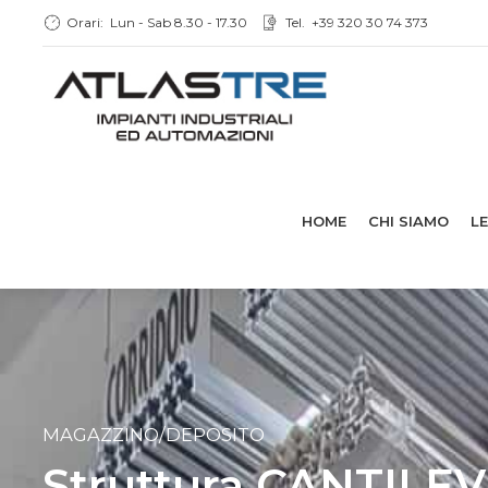
Orari:
Lun - Sab 8.30 - 17.30
Tel.
+39 320 30 74 373
HOME
CHI SIAMO
L
MAGAZZINO/DEPOSITO
Struttura CANTILEVE